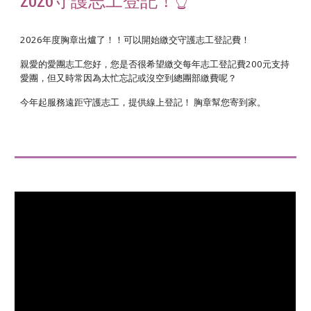
2026年度胸章出爐了！！可以開始繳交守護志工登記費！
親愛的愛團志工您好，您是否很希望繳交每年志工登記費200元支持
愛團，但又時常因為太忙忘記或沒空到總團部繳費呢？
今年起服務遠距守護志工，提供線上登記！ 胸章幫您寄到家。