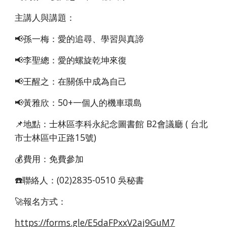
主講人與講題：
📢孫一梅：愛的追尋、學習與真諦
📢李聖總：愛的螺旋乾坤來復
📢王醒之：在關係中成為自己
📢黃雅欣：50+一個人的機車環島
📌地點：士林區李科永紀念圖書館 B2會議廳 ( 台北
市士林區中正路15號)
💰費用：免費參加
☎️聯絡人：(02)2835-0510 吳秘書
🚀報名方式：
https://forms.gle/E5daFPxxV2aj9GuM7