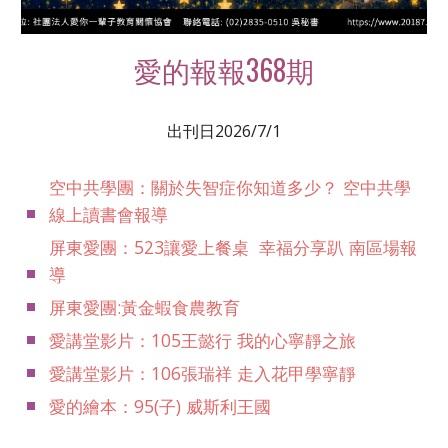
愛的報報368期
出刊日2026/
7
/1
空中共學團：關於失智症你知道多少？ 空中共學
線上讀書會報導
屏東愛團：523讓愛上餐桌 幸福分享趴 南區場報
導
屏東愛團:黃金蝦食農教育
愛講堂影片：105王懿行 我的心寧靜之旅
愛講堂影片：106張瑞祥 走入花甲學寧靜
愛的繪本：95(子) 威斯利王國