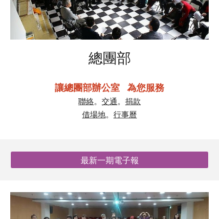
總團部
讓總團部辦公室 為您服務
聯絡
。
交通
。
捐款
借場地
。
行事曆
最新一期電子報