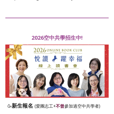
2026空中共學招生中!
新生報名
🥳
(愛團志工+
不曾
參加過空中共學者)