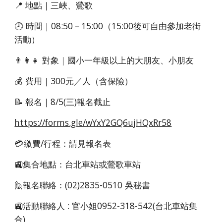
📍 地點｜三峽、鶯歌
🕗 時間｜08:50－15:00（15:00後可自由參加老街
活動）
👨‍👩‍👧 對象｜國小一年級以上的大朋友、小朋友
💰 費用｜300元／人（含保險）
📝 報名｜8/5(三)報名截止
https://forms.gle/wYxY2GQ6ujHQxRr58
💳繳費/行程：請見報名表
🚉集合地點：台北車站或鶯歌車站
🙋報名聯絡：(02)2835-0510 吳秘書
🚉活動聯絡人 : 官小姐0952-318-542(台北車站集
合)