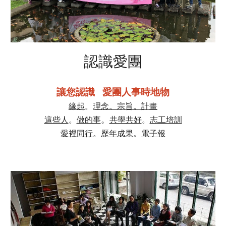
認識愛團
讓您認識 愛團人事時地物
緣起
。
理念。宗旨。計畫
。
這些人
。
做的事
共學共好
。
志工培訓
愛裡同行
。
歷年成果
。
電子報