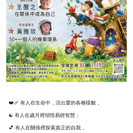
❤️‍🩹 有人在生命中，活出愛的各種樣貌，
☯️ 有人在歲月裡領悟易經智慧；
💕 有人在關係裡探索真正的自我，