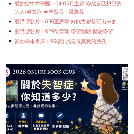
愛的空中共學團：04-05月主題 變成自己想望的
大人/侯文詠 ★學習長：梁蕙芸
愛講堂影片：030王思媁 好能力都是玩出來的
愛講堂影片：029徐碧珠 學習體驗 體驗學習
愛的繪本書庫：96(愛) 找尋最真實的臉孔