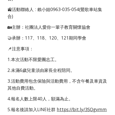
🚉活動聯絡人 : 賴小姐0963-035-054(鶯歌車站集
合)
🏡主辦：社團法人愛你一輩子教育關懷協會
🤝承辦：117、118、120、121期同學會
📌注意事項：
1.本次活動不限愛團志工。
2.未滿6歲兒童須由家長全程陪同。
3.活動費用包含保險與活動費用，不含午餐及車資及
其他自費活動。
4.報名人數上限40人，額滿為止。
5.報名後請加入LINE社群
https://bit.ly/3SQgvmm