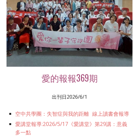
愛的報報369期
出刊日202
6
/
6
/1
空中共學團：失智症與我的距離 線上讀書會報導
愛講堂報導:2026/5/17《愛講堂》第29講：意義
多一點