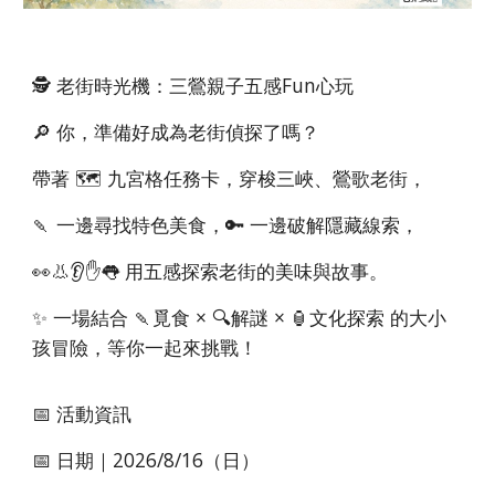
🕵️ 老街時光機：三鶯親子五感Fun心玩
🔎 你，準備好成為老街偵探了嗎？
帶著 🗺️ 九宮格任務卡，穿梭三峽、鶯歌老街，
🍡 一邊尋找特色美食，🔑 一邊破解隱藏線索，
👀👃👂✋👅 用五感探索老街的美味與故事。
✨ 一場結合 🍡覓食 × 🔍解謎 × 🏮文化探索 的大小
孩冒險，等你一起來挑戰！
📅 活動資訊
📅 日期｜2026/8/16（日）