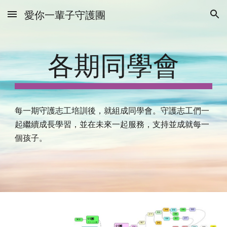
愛你一輩子守護團
Skip to main content
Skip to navigation
各期同學會
每一期守護志工培訓後，就組成同學會。守護志工們一
起繼續成長學習，並在未來一起服務，支持並成就每一
個孩子。