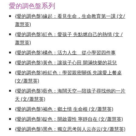
愛
系列
的調色盤
{愛的調色盤}緣起：看見生命，生命教育第一課 (文/
蕭慧英)
{愛的調色盤}紅色：愛孩子 先點燃自己的熱情 (文 /
蕭慧英)
{愛的調色盤}橘色：活力人生 從小學習四件事
{愛的調色盤}黃色
：
讓孩子心田 開滿快樂的花兒
{愛的調色盤}粉紅色：學習親密關係 先讓愛上餐桌
(文/蕭慧英)
{愛的調色盤}藍色：海闊天空—陪孩子尋找他的一片
天 (文/蕭慧英)
{愛的調色盤}褐色：鄉土情 生命根 (文/蕭慧英)
{愛的調色盤}靛
色：
開啟靈性 寧靜自在 (文/蕭慧英)
{愛的調色盤}黑色：獨立思考與人云亦云(文/蕭慧英)