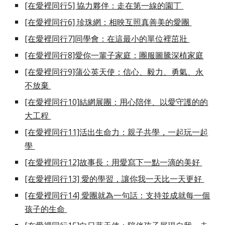
[在愛裡同行5] 協力夥伴：走在第一線的園丁
[在愛裡同行6] 珍珠網：相映互照真善美的愛團
[在愛裡同行7]同學會：在這最小的單位裡茁壯
[在愛裡同行8]愛你一輩子家庭：團服圖騰深植家庭
[在愛裡同行9]蒲公英天使：信心、毅力、勇氣、永
不放棄
[在愛裡同行10]結網展團：用心陪伴、以愛守護的的
大工程
[在愛裡同行11]活出生命力：親子共學，一起玩一起
學
[在愛裡同行12]故事長：用愛寫下一點一滴的美好
[在愛裡同行13] 愛的學習，讓你我一天比一天更好
[在愛裡同行14] 愛團就為一句話：支持並成就每一個
孩子的生命