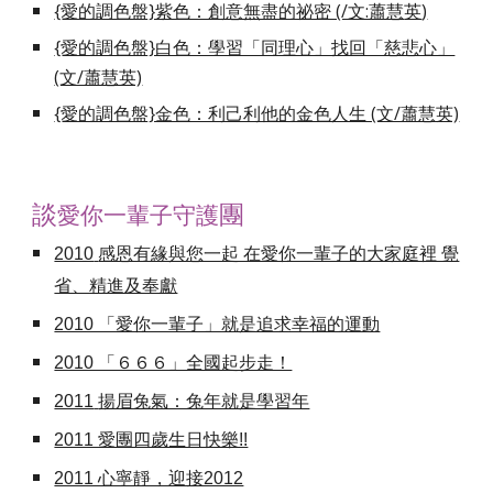
{愛的調色盤}紫色：創意無盡的祕密 (/文:蕭慧
英
)
{愛的調色盤}白色：學習「同理心」找回「慈悲心」
(文/蕭慧英)
{愛的調色盤}金色：利己利他的金色人生 (文/蕭慧英)
談
團
愛你一輩子守護
2010
感恩有緣與您一起 在愛你一輩子的大家庭裡 覺
省、精進及奉獻
2010 「愛你一輩子」就是追求幸福的運動
2010 「６６６」全國起步走！
2011
揚眉兔氣：兔年就是學習年
2011 愛團四歲生日快樂!!
2011 心寧靜，迎接2012