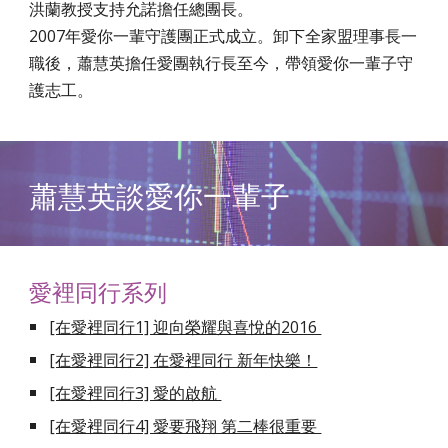
洪蘭教授支持允諾擔任總團長。
2007年愛你一輩守護團正式成立。卸下全家盟理事長一
職後，蕭慧英擔任愛團執行長至今，帶領愛你一輩子守
護志工。
蕭慧英談愛你一輩子
愛裡同行系列
[在愛裡同行1] 迎向榮耀與喜悅的2016
[在愛裡同行2] 在愛裡同行 新年快樂！
[在愛裡同行3] 愛的啟航
[在愛裡同行4] 愛要飛翔 第二棒很重要